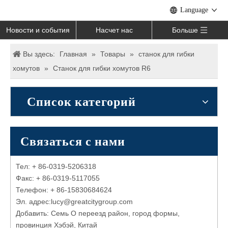
Language
Новости и события
Насчет нас
Больше
Вы здесь:
Главная
»
Товары
»
станок для гибки
хомутов
»
Станок для гибки хомутов R6
Список категорий
Связаться с нами
Тел: + 86-0319-5206318
Факс: + 86-0319-5117055
Телефон: + 86-15830684624
Эл. адрес:l
ucy@
greatcitygroup.com
Добавить: Семь O переезд район, город формы,
провинция Хэбэй, Китай