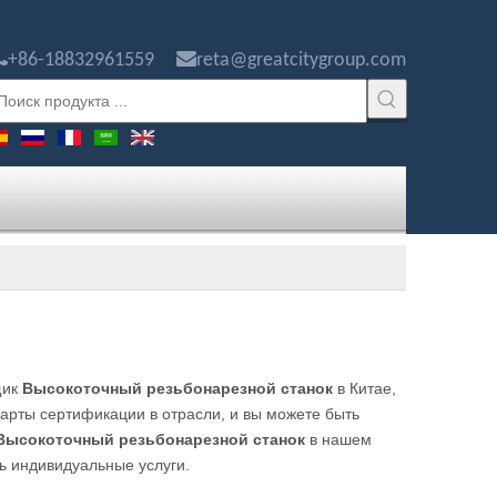


+86-18832961559
reta@greatcitygroup.com
щик
Высокоточный резьбонарезной станок
в Китае,
рты сертификации в отрасли, и вы можете быть
Высокоточный резьбонарезной станок
в нашем
ь индивидуальные услуги.