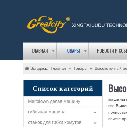
ГЛАВНАЯ
ТОВАРЫ
НОВОСТИ И СО
Вы здесь:
Главная
»
Товары
»
Высокоточный ре
Высо
Список категорий
машины 
Meltblown делая машину
все
Высо
гибочная машина
полностью
списке пр
станок для гибки хомутов