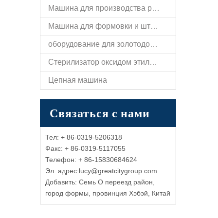
Машина для производства ручек
Машина для формовки и штамповки плоских полос
оборудование для золотодобычи
Стерилизатор оксидом этилена
Цепная машина
Связаться с нами
Тел: + 86-0319-5206318
Факс: + 86-0319-5117055
Телефон: + 86-15830684624
Эл. адрес:l
ucy@
greatcitygroup.com
Добавить: Семь O переезд район,
город формы, провинция Хэбэй, Китай