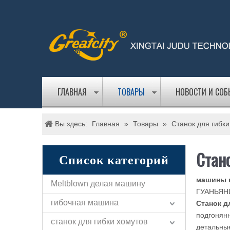
ГЛАВНАЯ
ТОВАРЫ
НОВОСТИ И СО
Вы здесь:
Главная
»
Товары
»
Станок для гибки
Стано
Список категорий
машины 
Meltblown делая машину
ГУАНЬЯНЦ
гибочная машина
Станок д
подгонянн
станок для гибки хомутов
детальные