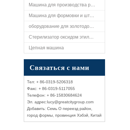
Машина для производства ручек
Машина для формовки и штамповки плоских полос
оборудование для золотодобычи
Стерилизатор оксидом этилена
Цепная машина
Связаться с нами
Тел: + 86-0319-5206318
Факс: + 86-0319-5117055
Телефон: + 86-15830684624
Эл. адрес:l
ucy@
greatcitygroup.com
Добавить: Семь O переезд район,
город формы, провинция Хэбэй, Китай