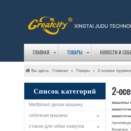
ГЛАВНАЯ
ТОВАРЫ
НОВОСТИ И СО
Вы здесь:
Главная
»
Товары
»
2-осевая пружи
2-ос
Список категорий
машины 
Meltblown делая машину
намоточ
гибочная машина
намоточ
производи
станок для гибки хомутов
Конечно,